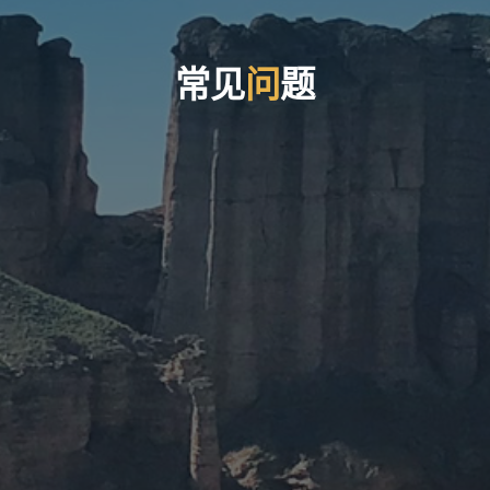
常
见
问
题