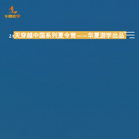
跳
至
内
容
21天穿越中国系列夏令营——华夏游学出品