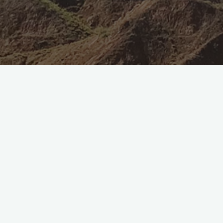
常见问题
留下评论
穿越中国是正规机构运营的吗
acrosschina
2022年6月20日
21天穿越中国系列夏令营，是由苏州华夏游学教育科技 …
"穿
Read more
越
中
国
是